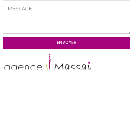
ENVOYER
Tél :
01 69 80 81 79
Contact :
contact@agence-massai.fr
Agence digitale
Cabinet Conseil
Communication de crise
Agence marketing sportif