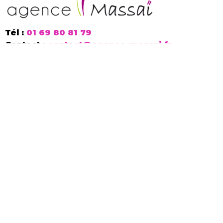
Tél :
01 69 80 81 79
Contact :
contact@agence-massai.fr
Agence digitale
Cabinet Conseil
Communication de crise
Agence marketing sportif
Organisme de formation
Mentions légales
CGV
Agence de création
Direction communication externe
Agence medical éducation
Blog