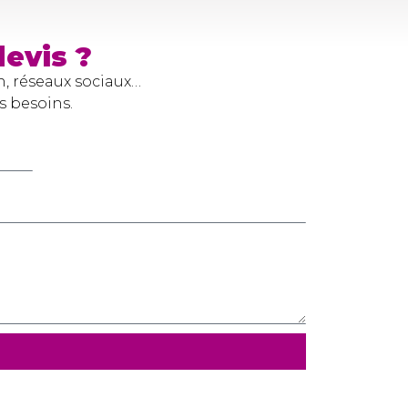
evis ?
n, réseaux sociaux…
s besoins.