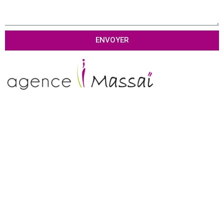
ENVOYER
Tél :
01 69 80 81 79
Contact :
contact@agence-massai.fr
Agence digitale
Cabinet Conseil
Communication de crise
Agence marketing sportif
Organisme de formation
Mentions légales