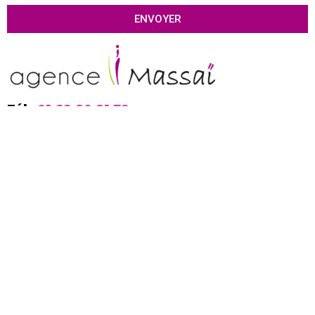
ENVOYER
Tél :
01 69 80 81 79
Contact :
contact@agence-massai.fr
Agence digitale
Cabinet Conseil
Communication de crise
Agence marketing sportif
Organisme de formation
Mentions légales
CGV
Agence de création