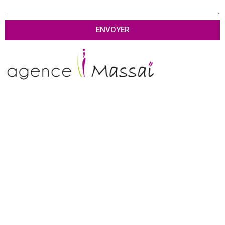
ENVOYER
Tél :
01 69 80 81 79
Contact :
contact@agence-massai.fr
Agence digitale
Cabinet Conseil
Communication de crise
Agence marketing sportif
Organisme de formation
Mentions légales
CGV